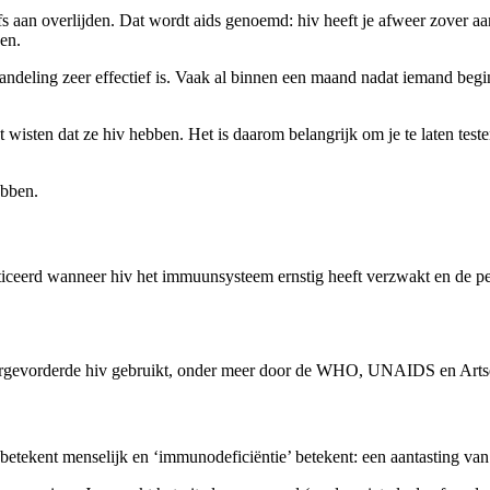
lfs aan overlijden. Dat wordt aids genoemd: hiv heeft je afweer zover a
en.
eling zeer effectief is. Vaak al binnen een maand nadat iemand begint
t wisten dat ze hiv hebben. Het is daarom belangrijk om je te laten tes
ebben.
sticeerd wanneer hiv het immuunsysteem ernstig heeft verzwakt en de per
 vergevorderde hiv gebruikt, onder meer door de WHO, UNAIDS en Ar
betekent menselijk en ‘immunodeficiëntie’ betekent: een aantasting v