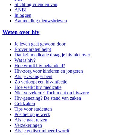
Stichting vrienden van
ANBI
Inloggen
Aanmelding nieuwsbrieven
Weten over hiv
Je leven gaat gewoon door
Erover praten helpt
Dankzij medicatie draag je hiv niet over
Wat is hiv?
Hoe wordt hiv behandeld?
Hiv-zorg voor kinderen en jongeren
Als je zwanger bent
Zo verloopt een hiv-infectie
Hoe werkt hiv-medicatie
Niet verzekerd? Toch recht op hiv-zorg
Hiv-genezing? De stand van zaken
Geldzaken
Tips voor studenten
Positief op je werk
Als je gaat reizen
Verzekeringen
Als je gediscrimineerd wordt