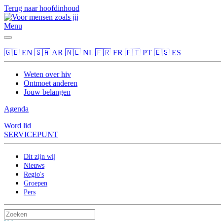
Terug naar hoofdinhoud
Menu
🇬🇧 EN
🇸🇦 AR
🇳🇱 NL
🇫🇷 FR
🇵🇹 PT
🇪🇸 ES
Weten over hiv
Ontmoet anderen
Jouw belangen
Agenda
Word lid
SERVICE
PUNT
Dit zijn wij
Nieuws
Regio's
Groepen
Pers