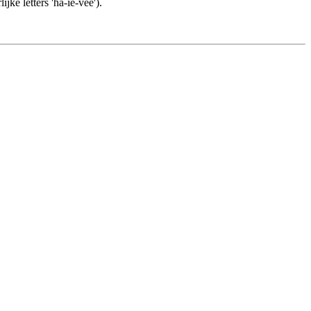
jke letters 'ha-ie-vee').