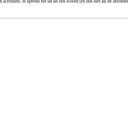
acroniem. Je spreekt het uit als een woord (en dus niet als de afzonderli