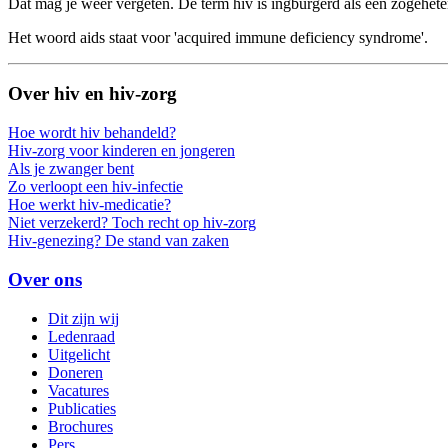
Dat mag je weer vergeten. De term hiv is ingburgerd als een zogeheten 
Het woord aids staat voor 'acquired immune deficiency syndrome'.
Over hiv en hiv-zorg
Hoe wordt hiv behandeld?
Hiv-zorg voor kinderen en jongeren
Als je zwanger bent
Zo verloopt een hiv-infectie
Hoe werkt hiv-medicatie?
Niet verzekerd? Toch recht op hiv-zorg
Hiv-genezing? De stand van zaken
Over ons
Dit zijn wij
Ledenraad
Uitgelicht
Doneren
Vacatures
Publicaties
Brochures
Pers